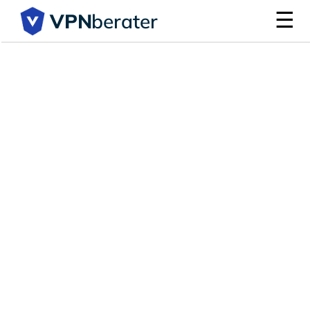
☰
VPN
berater